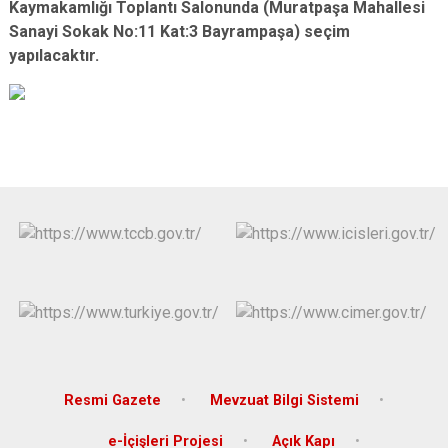
Kaymakamlığı Toplantı Salonunda (Muratpaşa Mahallesi
Çatalca
Şile
Esenyurt
Sanayi Sokak No:11 Kat:3 Bayrampaşa) seçim
Esenler
Silivri
Sancaktepe
yapılacaktır.
Eyüpsultan
Şişli
Sultangazi
Resmi Gazete
Mevzuat Bilgi Sistemi
e-İçişleri Projesi
Açık Kapı