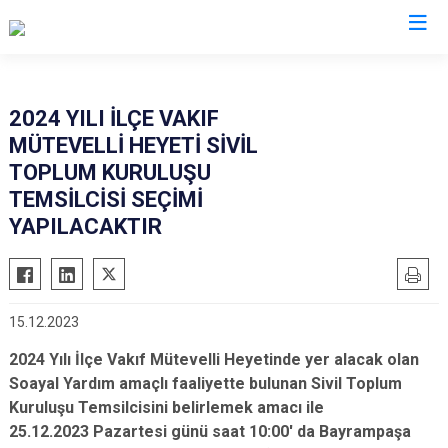
İstanbul
2024 YILI İLÇE VAKIF
MÜTEVELLİ HEYETİ SİVİL
Adalar
Fatih
Sultanbeyli
TOPLUM KURULUŞU
Avcılar
Gaziosmanpaşa
Tuzla
TEMSİLCİSİ SEÇİMİ
Bağcılar
Güngören
Ümraniye
YAPILACAKTIR
Bahçelievler
Kadıköy
Üsküdar
Bakırköy
Kağıthane
Zeytinburnu
Bayrampaşa
Kartal
Arnavutköy
15.12.2023
Beşiktaş
Küçükçekmece
Ataşehir
2024 Yılı İlçe Vakıf Mütevelli Heyetinde yer alacak olan
Beykoz
Maltepe
Başakşehir
Soayal Yardım amaçlı faaliyette bulunan Sivil Toplum
Beyoğlu
Pendik
Beylikdüzü
Kuruluşu Temsilcisini belirlemek amacı ile
25.12.2023 Pazartesi günü saat 10:00' da Bayrampaşa
Büyükçekmece
Sarıyer
Çekmeköy