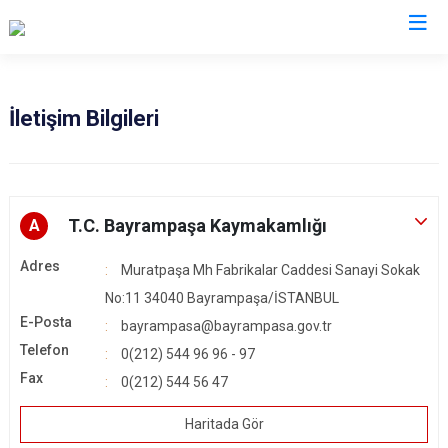
İstanbul
İletişim Bilgileri
Adalar
Fatih
Sultanbeyli
Avcılar
Gaziosmanpaşa
Tuzla
Bağcılar
Güngören
Ümraniye
T.C. Bayrampaşa Kaymakamlığı
A
Bahçelievler
Kadıköy
Üsküdar
Adres
Muratpaşa Mh Fabrikalar Caddesi Sanayi Sokak
Bakırköy
Kağıthane
Zeytinburnu
No:11 34040 Bayrampaşa/İSTANBUL
Bayrampaşa
Kartal
Arnavutköy
E-Posta
bayrampasa@bayrampasa.gov.tr
Beşiktaş
Küçükçekmece
Ataşehir
Telefon
0(212) 544 96 96 - 97
Beykoz
Maltepe
Başakşehir
Fax
0(212) 544 56 47
Beyoğlu
Pendik
Beylikdüzü
Haritada Gör
Büyükçekmece
Sarıyer
Çekmeköy