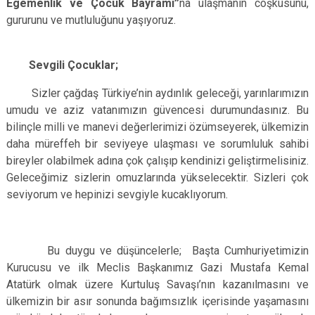
Egemenlik ve Çocuk Bayramı”
na ulaşmanın coşkusunu,
Çatalca
Şile
Esenyurt
gururunu ve mutluluğunu yaşıyoruz.
Esenler
Silivri
Sancaktepe
Eyüpsultan
Şişli
Sultangazi
Sevgili Çocuklar;
Sizler çağdaş Türkiye’nin aydınlık geleceği, yarınlarımızın
umudu ve aziz vatanımızın güvencesi durumundasınız. Bu
bilinçle milli ve manevi değerlerimizi özümseyerek, ülkemizin
daha müreffeh bir seviyeye ulaşması ve sorumluluk sahibi
bireyler olabilmek adına çok çalışıp kendinizi geliştirmelisiniz.
Geleceğimiz sizlerin omuzlarında yükselecektir. Sizleri çok
seviyorum ve hepinizi sevgiyle kucaklıyorum.
Bu duygu ve düşüncelerle; Başta Cumhuriyetimizin
Kurucusu ve ilk Meclis Başkanımız Gazi Mustafa Kemal
Atatürk olmak üzere Kurtuluş Savaşı’nın kazanılmasını ve
ülkemizin bir asır sonunda bağımsızlık içerisinde yaşamasını