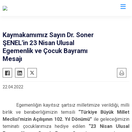
İstanbul
Kaymakamımız Sayın Dr. Soner
ŞENEL'in 23 Nisan Ulusal
Adalar
Fatih
Sultanbeyli
Egemenlik ve Çocuk Bayramı
Avcılar
Gaziosmanpaşa
Tuzla
Mesajı
Bağcılar
Güngören
Ümraniye
Bahçelievler
Kadıköy
Üsküdar
Bakırköy
Kağıthane
Zeytinburnu
22.04.2022
Bayrampaşa
Kartal
Arnavutköy
Beşiktaş
Küçükçekmece
Ataşehir
Egemenliğin kayıtsız şartsız milletimize verildiği, milli
Beykoz
Maltepe
Başakşehir
birlik ve beraberliğimizin temsili
“Türkiye Büyük Millet
Meclisi’mizin Açılışının 102. Yıl Dönümü”
ile geleceğimizin
Beyoğlu
Pendik
Beylikdüzü
teminatı çocuklarımıza hediye edilen
“23 Nisan Ulusal
Büyükçekmece
Sarıyer
Çekmeköy