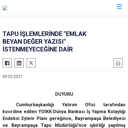
İstanbul
TAPU İŞLEMLERİNDE "EMLAK
BEYAN DEĞER YAZISI"
Adalar
Fatih
Sultanbeyli
İSTENMEYECEĞİNE DAİR
Avcılar
Gaziosmanpaşa
Tuzla
Bağcılar
Güngören
Ümraniye
Bahçelievler
Kadıköy
Üsküdar
09.03.2021
Bakırköy
Kağıthane
Zeytinburnu
Bayrampaşa
Kartal
Arnavutköy
DUYURU
Beşiktaş
Küçükçekmece
Ataşehir
Cumhurbaşkanlığı Yatırım Ofisi tarafından
Beykoz
Maltepe
Başakşehir
koordine edilen YOİKK-Dünya Bankası İş Yapma Kolaylığı
Beyoğlu
Pendik
Beylikdüzü
Endeksi Eylem Planı gereğince,
Bayrampaşa Belediyesi
Büyükçekmece
Sarıyer
Çekmeköy
ve Bayrampaşa Tapu Müdürlüğü’nce işbirliği yapılmış