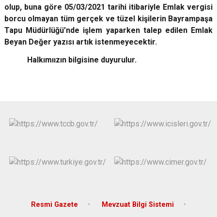
olup, buna göre 05/03/2021 tarihi itibariyle Emlak vergisi
Çatalca
Şile
Esenyurt
borcu olmayan tüm gerçek ve tüzel kişilerin Bayrampaşa
Esenler
Silivri
Sancaktepe
Tapu Müdürlüğü’nde işlem yaparken talep edilen Emlak
Eyüpsultan
Şişli
Sultangazi
Beyan Değer yazısı artık istenmeyecektir.
Halkımıızın bilgisine duyurulur.
Resmi Gazete
Mevzuat Bilgi Sistemi